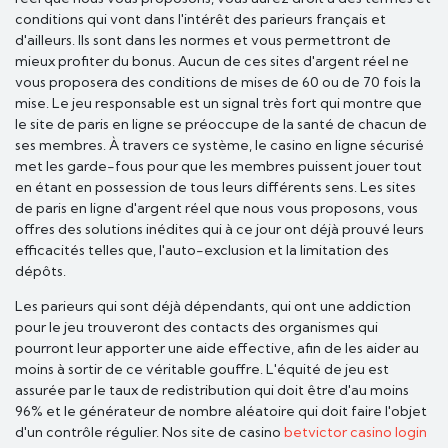
conditions qui vont dans l'intérêt des parieurs français et
d'ailleurs. Ils sont dans les normes et vous permettront de
mieux profiter du bonus. Aucun de ces sites d'argent réel ne
vous proposera des conditions de mises de 60 ou de 70 fois la
mise. Le jeu responsable est un signal très fort qui montre que
le site de paris en ligne se préoccupe de la santé de chacun de
ses membres. À travers ce système, le casino en ligne sécurisé
met les garde-fous pour que les membres puissent jouer tout
en étant en possession de tous leurs différents sens. Les sites
de paris en ligne d'argent réel que nous vous proposons, vous
offres des solutions inédites qui à ce jour ont déjà prouvé leurs
efficacités telles que, l'auto-exclusion et la limitation des
dépôts.
Les parieurs qui sont déjà dépendants, qui ont une addiction
pour le jeu trouveront des contacts des organismes qui
pourront leur apporter une aide effective, afin de les aider au
moins à sortir de ce véritable gouffre. L'équité de jeu est
assurée par le taux de redistribution qui doit être d'au moins
96% et le générateur de nombre aléatoire qui doit faire l'objet
d'un contrôle régulier. Nos site de casino
betvictor casino login