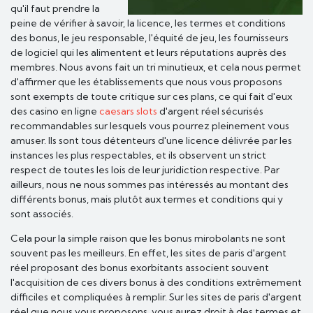
qu'il faut prendre la
peine de vérifier à savoir, la licence, les termes et conditions
des bonus, le jeu responsable, l'équité de jeu, les fournisseurs
de logiciel qui les alimentent et leurs réputations auprès des
membres. Nous avons fait un tri minutieux, et cela nous permet
d'affirmer que les établissements que nous vous proposons
sont exempts de toute critique sur ces plans, ce qui fait d'eux
des casino en ligne
caesars slots
d'argent réel sécurisés
recommandables sur lesquels vous pourrez pleinement vous
amuser. Ils sont tous détenteurs d'une licence délivrée par les
instances les plus respectables, et ils observent un strict
respect de toutes les lois de leur juridiction respective. Par
ailleurs, nous ne nous sommes pas intéressés au montant des
différents bonus, mais plutôt aux termes et conditions qui y
sont associés.
Cela pour la simple raison que les bonus mirobolants ne sont
souvent pas les meilleurs. En effet, les sites de paris d'argent
réel proposant des bonus exorbitants associent souvent
l'acquisition de ces divers bonus à des conditions extrêmement
difficiles et compliquées à remplir. Sur les sites de paris d'argent
réel que nous vous proposons, vous aurez droit à des termes et